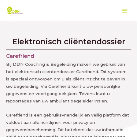
Ga
Mai
naar
Men
de
inhoud
Elektronisch cliëntendossier
Carefriend
Bij DDN Coaching & Begeleiding maken we gebruik van
het elektronisch cliëntendossier Carefriend. Dit systeem
is speciaal ontworpen om u als cliënt inzicht te geven in
uw begeleiding. Via Carefriend kunt u uw persoonlijke
gegevens en voortgang bekijken. Tevens kunt u
rapportages van uw ambulant begeleider inzien.
Carefriend is een gebruiksvriendelijk en veilig platform dat
voldoet aan alle richtlijnen voor privacy en
gegevensbescherming. Dit betekent dat uw informatie
altijd goed beschermd is. Als u nog geen inloggegevens